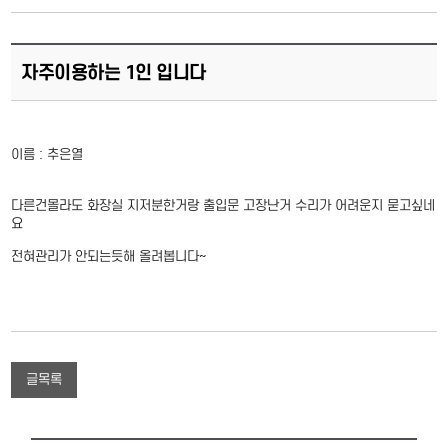
자주이용하는 1인 입니다
이름 : 추은열
다른건몰라도 화장실 지저분한거랑 출입문 고장난거 수리가 어려운지 묻고싶네
요
전혀관리가 안되는듯해 올려봅니다~
글목록