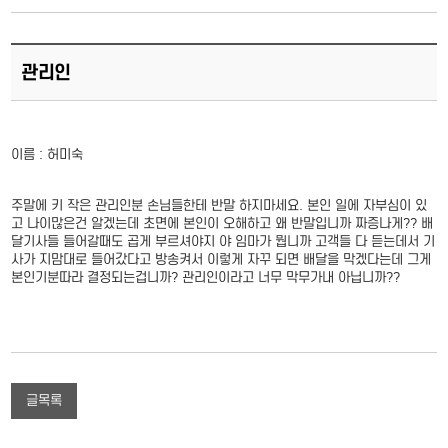
관리인
이름 : 허미숙
주말에 키 작은 관리인분 손님들한테 반말 하지마세요. 본인 일에 자부심이 있
고 나이많은건 알겠는데 초면에 본인이 오해하고 왜 반말입니까 짜증나게?? 배
달기사들 들어갈때도 곱게 부르셔야지 야 임마가 뭡니까 고객들 다 듣는데서 기
사가 지맘대로 들어갔다고 방송켜서 이렇게 자꾸 되면 배달을 막겠다는데 그게
본인기분따라 결정되는겁니까? 관리인이라고 너무 막무가내 아닙니까??
글목록