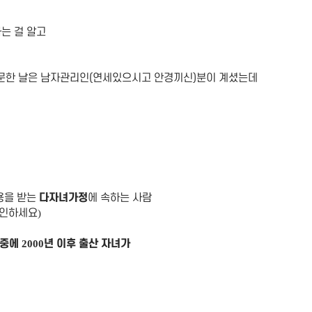
는 걸 알고
문한 날은 남자관리인(연세있으시고 안경끼신)분이 계셨는데
용을 받는
다자녀가정
에 속하는 사람
확인하세요
)
 중에
년 이후 출산 자녀가
2000