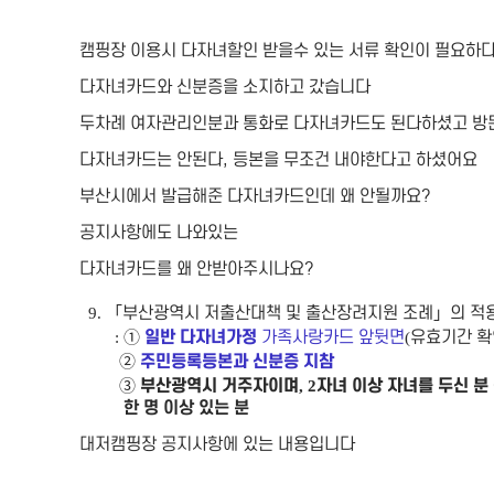
캠핑장 이용시 다자녀할인 받을수 있는 서류 확인이 필요하다
다자녀카드와 신분증을 소지하고 갔습니다
두차례 여자관리인분과 통화로 다자녀카드도 된다하셨고 방
다자녀카드는 안된다, 등본을 무조건 내야한다고 하셨어요
부산시에서 발급해준 다자녀카드인데 왜 안될까요?
공지사항에도 나와있는
다자녀카드를 왜 안받아주시나요?
「
부산광역시 저출산대책 및 출산장려지원 조례
」
의 적
9.
①
일반 다자녀가정
가족사랑카드 앞뒷면
유효기간 
:
(
②
주민등록등본과 신분증 지참
③
부산광역시 거주자이며
자녀 이상 자녀를 두신 분
, 2
한 명 이상 있는 분
대저캠핑장 공지사항에 있는 내용입니다