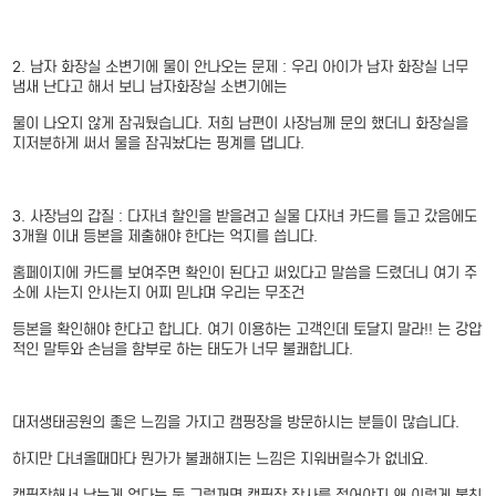
2. 남자 화장실 소변기에 물이 안나오는 문제 : 우리 아이가 남자 화장실 너무
냄새 난다고 해서 보니 남자화장실 소변기에는
물이 나오지 않게 잠궈뒀습니다. 저희 남편이 사장님께 문의 했더니 화장실을
지저분하게 써서 물을 잠궈놨다는 핑계를 댑니다.
3. 사장님의 갑질 : 다자녀 할인을 받을려고 실물 다자녀 카드를 들고 갔음에도
3개월 이내 등본을 제출해야 한다는 억지를 씁니다.
홈페이지에 카드를 보여주면 확인이 된다고 써있다고 말씀을 드렸더니 여기 주
소에 사는지 안사는지 어찌 믿냐며 우리는 무조건
등본을 확인해야 한다고 합니다. 여기 이용하는 고객인데 토달지 말라!! 는 강압
적인 말투와 손님을 함부로 하는 태도가 너무 불쾌합니다.
대저생태공원의 좋은 느낌을 가지고 캠핑장을 방문하시는 분들이 많습니다.
하지만 다녀올때마다 뭔가가 불쾌해지는 느낌은 지워버릴수가 없네요.
캠핑장해서 남는게 없다는 둥 그럴꺼면 캠핑장 장사를 접어야지 왜 이렇게 불친