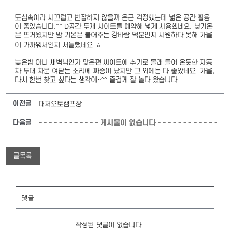
도심속이라 시끄럽고 번잡하지 않을까 은근 걱정했는데 넓은 공간 활용
이 좋았습니다.^^ D공간 두개 사이트를 예약해 넓게 사용했네요. 낮기온
은 뜨거웠지만 밤 기온은 불어주는 강바람 덕분인지 시원하다 못해 가을
이 가까워서인지 서늘했네요.ㅎ
늦은밤 아니 새벽녁인가 맞은편 싸이트에 추가로 몰래 들어 온듯한 자동
차 두대 차문 여닫는 소리에 짜증이 났지만 그 외에는 다 좋았네요. 가을,
다시 한번 찾고 싶다는 생각이~^^ 즐겁게 잘 놀다 왔습니다.
이전글
대저오토캠프장
다음글
- - - - - - - - - - - - 게시물이 없습니다 - - - - - - - - - - - -
글목록
댓글
작성된 댓글이 없습니다.