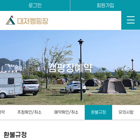
로그인
회원가입
캠핑장예약
예약
추첨확인/취소
예약확인/취소
환불규정
유의사항
환불규정