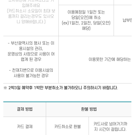
소사유란에 카드취소라고 기
입해주세요
(카드취소시 소요일이 최대 보
이용예정일 1일전 또는
름까지 걸리는경우도 있사오
당일(오전)에 취소
납부한 
니 양해바랍니다.)
(ex)1일전, 2일전, 당일(오전)
해당)
- 부산광역시의 행사 또는 이
용시설의 관리,
운영상의 사정으로 사용이 어
렵게 된 경우
이용못한 기간에 해당하는 
- 천재지변으로 이용시설의
사용이 불가능한 경우
※ 2박3일 예약후 1박만 부분취소가 불가하오니 주의하시기 바랍니다.
결제 방법
환불 방법
카드사로 넘어가기까
카드 결제
카드취소로 환불
지 시간이 걸립니다.