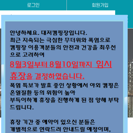
로그인
회원가입
도심 속 작은 힐링
온라인 예약하기
커뮤니티
대저캠핑장