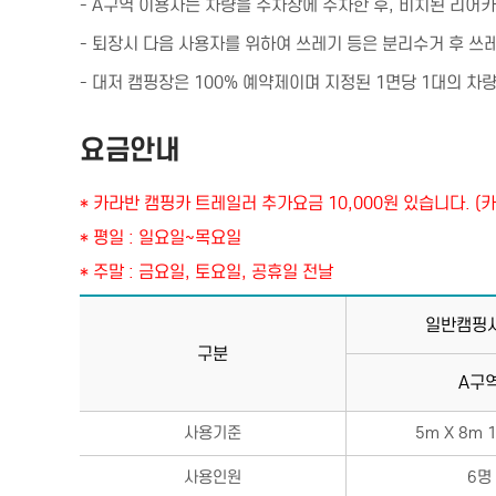
- A구역 이용자는 차량을 주차장에 주차한 후, 비치된 리어카
- 퇴장시 다음 사용자를 위하여 쓰레기 등은 분리수거 후 
- 대저 캠핑장은 100% 예약제이며 지정된 1면당 1대의 차
요금안내
* 카라반 캠핑카 트레일러 추가요금 10,000원 있습니다. 
* 평일 : 일요일~목요일
* 주말 : 금요일, 토요일, 공휴일 전날
일반캠핑
구분
A구
사용기준
5m X 8m 
사용인원
6명