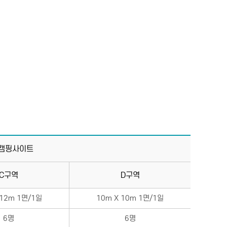
캠핑사이트
C구역
D구역
 12m 1면/1일
10m X 10m 1면/1일
6명
6명