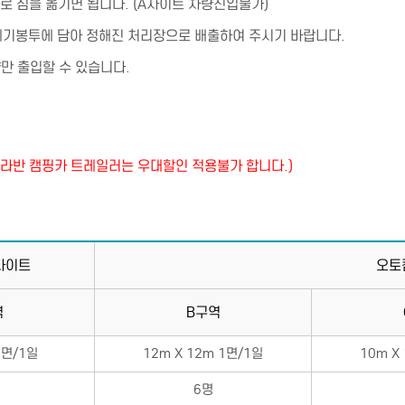
로 짐을 옮기면 됩니다. (A사이트 차량진입불가)
쓰레기봉투에 담아 정해진 처리장으로 배출하여 주시기 바랍니다.
량만 출입할 수 있습니다.
(카라반 캠핑카 트레일러는 우대할인 적용불가 합니다.)
사이트
오토
역
B구역
1면/1일
12m X 12m 1면/1일
10m X
6명