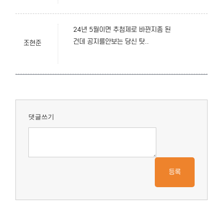
24년 5월이면 추첨제로 바뀐지좀 된
건데 공지를안보는 당신 탓..
조현준
댓글쓰기
등록