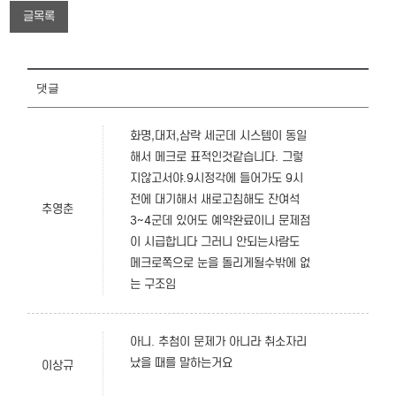
글목록
댓글
화명,대저,삼락 세군데 시스템이 동일
해서 메크로 표적인것같습니다. 그렇
지않고서야.9시정각에 들어가도 9시
전에 대기해서 새로고침해도 잔여석
추영춘
3~4군데 있어도 예약완료이니 문제점
이 시급합니다 그러니 안되는사람도
메크로쪽으로 눈을 돌리게될수밖에 없
는 구조임
아니. 추첨이 문제가 아니라 취소자리
났을 때를 말하는거요
이상규