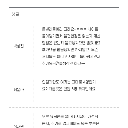
댓글
돈벌레들이라 그래요~ㅋㅋㅋ 사이트
돌아댕기면서 불편한점은 없는지 개선
할점은 없는지 묻고댕겨으면 좋겠네요
박상진
추가요금 받을생각만 하지말고..무슨
거지들도 아니고 사이트 돌아댕기면서
추가요금걷을생각만 하고~~
인원제한도 여기는 그대로 4명인가
요? 다른곳은 인원 6명 까지던데요.
서윤아
오른 요금만큼 얼마나 시설이 개선되
는지, 추가로 업그레이드 되는 부분은
장재원