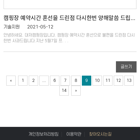
캠핑장 예약시간 혼선을 드린점 다시한번 양해말씀 드립니다.
기술지원
2021-05-12
안녕하세요. 대저캠핑장입니다. 캠핑장 예약시간 혼선으로 불편을 드린점 다시
한번 사과드립니다.지난 5월7일 프. . .
글쓰기
«
1
2
...
6
7
8
9
10
11
12
13
14
»
개인정보처리방침
이용약관
찾아오시는길