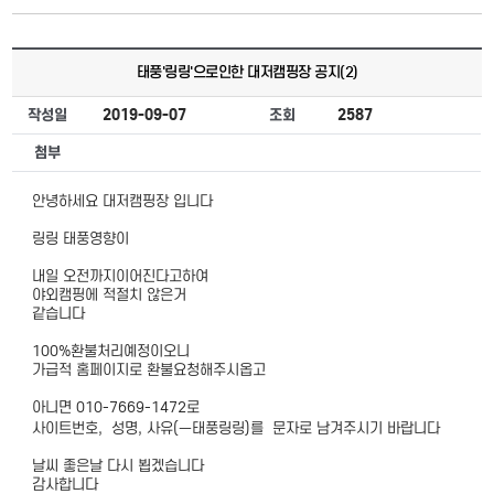
태풍'링링'으로인한 대저캠핑장 공지(2)
작성일
2019-09-07
조회
2587
첨부
안녕하세요 대저캠핑장 입니다
링링 태풍영향이
내일 오전까지이어진다고하여
야외캠핑에 적절치 않은거
같습니다
100%환불처리예정이오니
가급적 홈페이지로 환불요청해주시옵고
아니면 010-7669-1472로
사이트번호, 성명, 사유(ㅡ태풍링링)를 문자로 남겨주시기 바랍니다
날씨 좋은날 다시 뵙겠습니다
감사합니다​