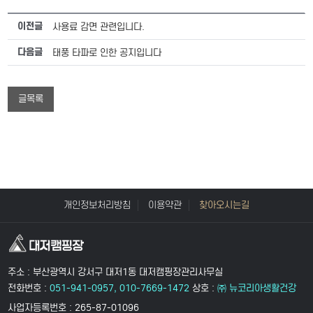
이전글
사용료 감면 관련입니다.
다음글
태풍 타파로 인한 공지입니다
글목록
개인정보처리방침
이용약관
찾아오시는길
주소 : 부산광역시 강서구 대저1동 대저캠핑장관리사무실
전화번호 :
051-941-0957, 010-7669-1472
상호 :
㈜ 뉴코리아생활건강
사업자등록번호 : 265-87-01096