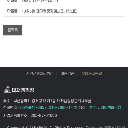
이전글
사용료 감면 관련입니다.
다음글
10월5일 대저캠핑장폐쇄조치합니다.
글목록
개인정보처리방침
이용약관
찾아오시는길
주소 : 부산광역시 강서구 대저1동 대저캠핑장관리사무실
전화번호 :
051-941-0957, 010-7669-1472
상호 :
㈜ 뉴코리아생활건강
사업자등록번호 : 265-87-01096
Copyright © 대저캠핑장. All Rights Reserved.
Design by 메이크디자인