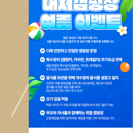
대저
2021.