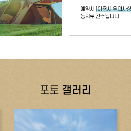
예약시
[이용시 유의사항
동의로 간주됩니다.
포토
갤러리