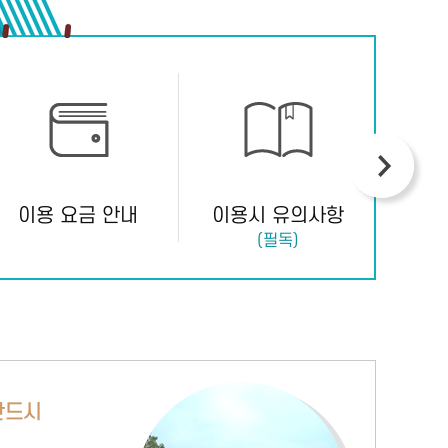
이용 요금 안내
이용시 유의사항
찾
반드시