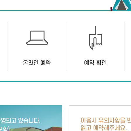
온라인 예약
예약 확인
이용시 유의사항
을 
운영되고 있습니다.
읽고 예약해주세요.
포함)