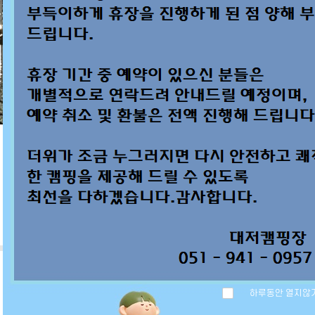
더보기
하루동안 열지않