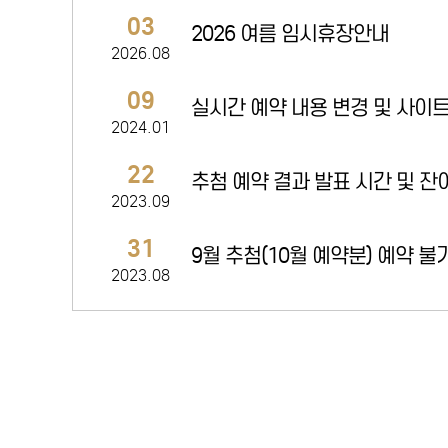
03
2026 여름 임시휴장안내
2026.08
09
2024.01
22
2023.09
31
2023.08