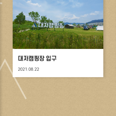
캠핑장 입구
대저캠핑
08.22
2021.04.25