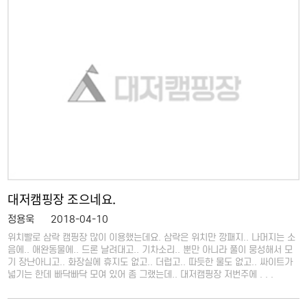
대저캠핑장 조으네요.
정용욱
2018-04-10
위치빨로 삼락 캠핑장 많이 이용했는데요. 삼락은 위치만 깡패지.. 나머지는 소
음에.. 애완동물에.. 드론 날려대고.. 기차소리.. 뿐만 아니라 풀이 뭉성해서 모
기 장난아니고.. 화장실에 휴지도 없고.. 더럽고.. 따듯한 물도 없고.. 싸이트가
넓기는 한데 빠닥빠닥 모여 있어 좀 그랬는데.. 대저캠핑장 저번주에 . . .