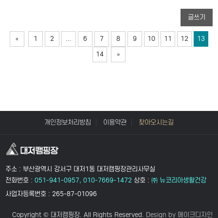
글쓰기
«
1
2
...
6
7
8
9
10
11
12
13
14
»
개인정보처리방침
이용약관
찾아오시는길
주소 : 부산광역시 강서구 대저1동 대저캠핑장관리사무실
전화번호 :
051-941-0957, 010-7669-1472
상호 :
㈜ 뉴코리아생활건강
사업자등록번호 : 265-87-01096
Copyright © 대저캠핑장. All Rights Reserved.
Design by 메이크디자인